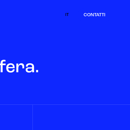
IT
CONTATTI
EN
FR
ES
DE
fera.