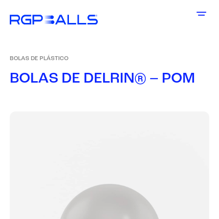
BOLAS DE PLÁSTICO
B
O
L
A
S
D
E
D
E
L
R
I
N
®
–
P
O
M